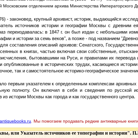
ий Московским отделением архива Министерства Императорского Дво
76) - законовед, крупный архивист, историк, выдающийся исслед
затель источников истории и географии Москвы с древним е
 раз переиздавалась: в 1847 г. он был издан с небольшими из
афии и истории за семь веков", а позже - под названием "Древн
для составления описаний архивов: Сенатского, Государственно
сеянных в книгах, частью включая свои собственные, отысканн
исчисления, бытовавшими на Руси, и правилами их перевода 
и опубликованные в исторических трудах, касающиеся истории 
очное, так и самостоятельное историко-географическое значени
тало первым указателем к определенным комплексам архивных
ьную полноту. Он включил в себя и сведения по русской и
 из истории Москвы как города и как государственного центра.
antiquebooks.ru
. Мы помогаем продавать редкие антикварные книги
ы, или Указатель источников ее топографии и истории". П.В.