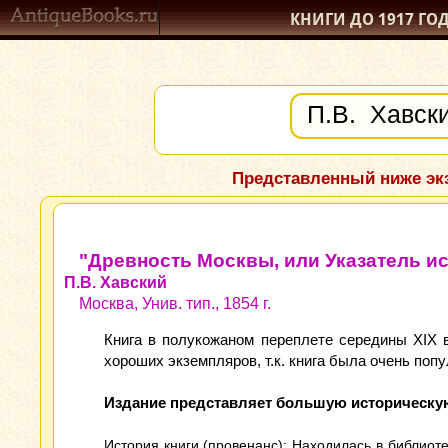
КНИГИ ДО 1917
ГО
Представленный ниже экз
"Древность Москвы, или Указатель и
П.В. Хавский
Москва, Унив. тип., 1854 г.
Книга в полукожаном переплете середины XIX в
хороших экземпляров, т.к. книга была очень попу
Издание представляет большую историческую
История книги (провенанс): Находилась в библиот