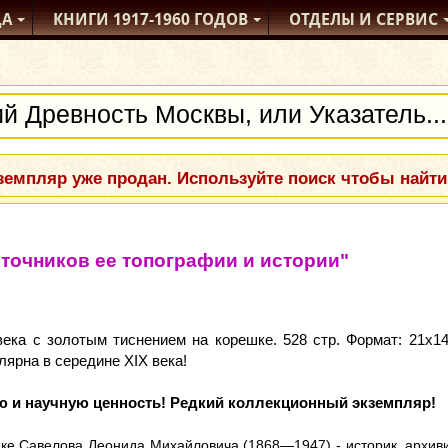
ДА
КНИГИ
1917-1960
ГОДОВ
ОТДЕЛЫ
И СЕРВИС
емпляр уже продан. Используйте поиск чтобы найти
сточников ее топографии и истории"
ека с золотым тиснением на корешке. 528 стр. Формат: 21x1
лярна в середине XIX века!
 и научную ценность! Редкий коллекционный экземпляр!
еке Савелова Леонида Михайловича (1868—1947) - историк, архивис