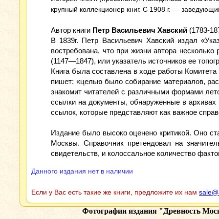
крупный коллекционер книг. С 1908 г. — заведующ
Автор книги
Петр Васильевич Хавский
(1783-18
В 1839г. Петр Васильевич Хавский издал «Ука
востребована, что при жизни автора несколько
(1147—1847), или указатель источников ее топогр
Книга была составлена в ходе работы Комитета 
пишет: «целью было собирание материалов, рас
знакомит читателей с различными формами лето
ссылки на документы, обнаруженные в архивах 
ссылок, которые представляют как важное справ
Издание было высоко оценено критикой. Оно с
Москвы. Справочник претендовал на значител
свидетельств, и колоссальное количество фактов
Данного издания нет в наличии
Если у Вас есть такие же книги, предложите их нам
sale@
Фотографии издания
"Древность Москв