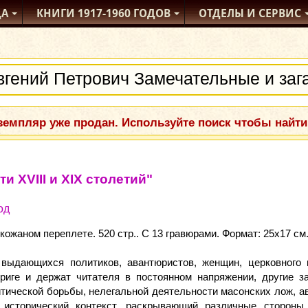
ДА
КНИГИ
1917-1960
ГОДОВ
ОТДЕЛЫ
И СЕРВИС
емпляр уже продан. Используйте поиск чтобы найти
 XVIII и XIX столетий"
од
ожаном переплете. 520 стр.. С 13 гравюрами. Формат: 25x17 см.
 выдающихся политиков, авантюристов, женщин, церковного
риге и держат читателя в постоянном напряжении, другие з
тической борьбы, нелегальной деятельности масонских лож, ав
исторический контекст, раскрывающий различные стороны 