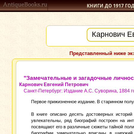
КНИГИ ДО 1917
ГО
Представленный ниже экз
"Замечательные и загадочные личности
Карнович Евгений Петрович
Санкт-Петербург: Издание А.С. Суворина, 1884 г
Первое прижизненное издание. В старинном полук
В книге описано десять достоверных историй
увлекательны, ряд биографий построен на инт
посвящают его в различные сюжеты тайной поли
биографии замечательно вписаны в широкий 