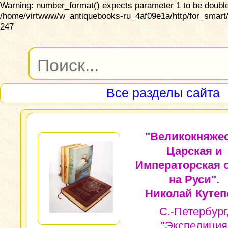
Warning: number_format() expects parameter 1 to be double,
/home/virtwww/w_antiquebooks-ru_4af09e1a/http/for_smart/
247
Все разделы сайта
"Великокняжес
Царская и
Императорская 
на Руси".
Николай Кутеп
С.-Петербург
"Экспедиция