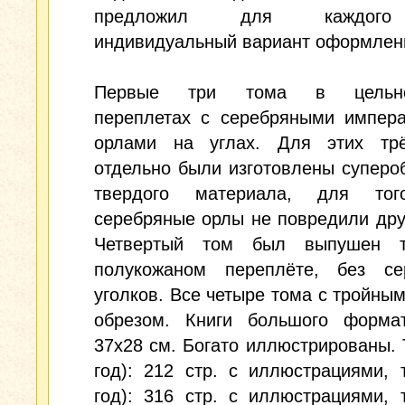
предложил для каждог
индивидуальный вариант оформлен
Первые три тома в цельно
переплетах с серебряными импера
орлами на углах. Для этих тр
отдельно были изготовлены суперо
твердого материала, для тог
серебряные орлы не повредили дру
Четвертый том был выпушен т
полукожаном переплёте, без се
уголков. Все четыре тома с тройны
обрезом. Книги большого формата
37х28 см. Богато иллюстрированы. Т
год): 212 стр. с иллюстрациями, т
год): 316 стр. с иллюстрациями, т