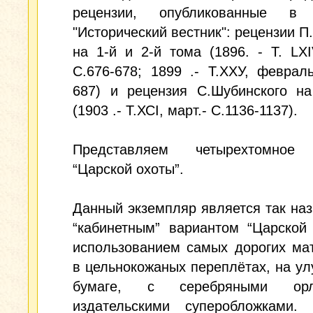
рецензии, опубликованные в 
"Исторический вестник": рецензии П
на 1-й и 2-й тома (1896. - Т. LXI
С.676-678; 1899 .- Т.ХХУ, февраль
687) и рецензия С.Шубинского на
(1903 .- Т.ХСI, март.- С.1136-1137).
Представляем четырехтомное 
“Царской охоты”.
Данный экземпляр является так н
“кабинетным” вариантом “Царской
использованием самых дорогих ма
в цельнокожаных переплётах, на у
бумаге, с серебряными о
издательскими суперобложками.