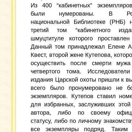
Из 400 “кабинетных” экземпляро
были нумерованы. В Росс
национальной Библиотеке (РНБ) н
третий том “кабинетного изд
шмуцтитуле которого проставл
Данный том принадлежал Елене А
Квест, второй жене Кутепова, котор
осуществить после смерти мужа
четвертого тома. Исследователи
издания Царской охоты пришли к вы
всего было пронумеровано не б
экземпляров. Кутепов ставил ном
для избранных, заслуживших этой
автора, либо по своему офиц
статусу, либо по личному знакомству
все экземпляры подряд. Таким 