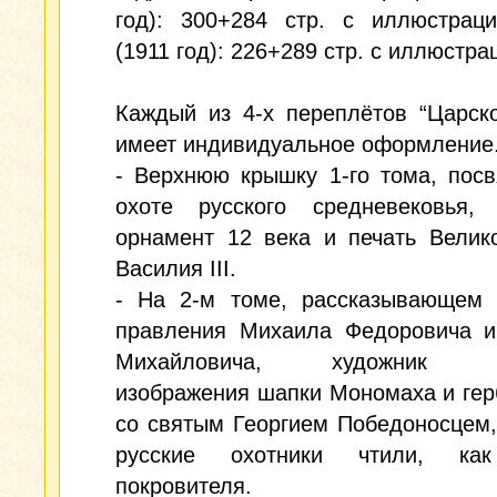
год): 300+284 стр. с иллюстраци
(1911 год): 226+289 стр. с иллюстра
Каждый из 4-х переплётов “Царск
имеет индивидуальное оформление
- Верхнюю крышку 1-го тома, пос
охоте русского средневековья, 
орнамент 12 века и печать Велик
Василия III.
- На 2-м томе, рассказывающем 
правления Михаила Федоровича и
Михайловича, художник п
изображения шапки Мономаха и ге
со святым Георгием Победоносцем,
русские охотники чтили, как
покровителя.