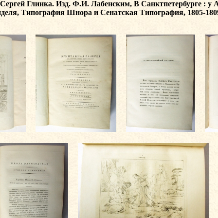
ргей Глинка. Изд. Ф.И. Лабенским, В Санктпетербурге : у А
деля, Типография Шнора и Сенатская Типография, 1805-1809