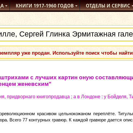
ДА
КНИГИ
1917-1960
ГОДОВ
ОТДЕЛЫ
И СЕРВИС
емпляр уже продан. Используйте поиск чтобы найти
я штрихами с лучших картин оную составляющ
енцем женевским"
ция, придворнаго книгопродавца ; а в Лондоне : у Бойделя,
ореволюционном красивом цельнокожаном переплёте. Титул
авюра. Всего 77 контурных гравюр. К каждой гравюре дается оп