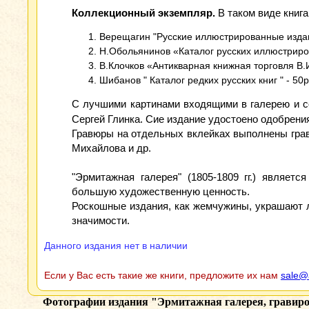
Коллекционный экземпляр.
В таком виде книга
Верещагин "Русские иллюстрированные издани
Н.Обольянинов «Каталог русских иллюстриро
В.Клочков «Антикварная книжная торговля В.И
Шибанов " Каталог редких русских книг " - 50р
С лучшими картинами входящими в галерею и с
Сергей Глинка. Сие издание удостоено одобрени
Гравюры на отдельных вклейках выполнены грав
Михайлова и др.
"Эрмитажная галерея" (1805-1809 гг.) являет
большую художественную ценность.
Роскошные издания, как жемчужины, украшают 
значимости.
Данного издания нет в наличии
Если у Вас есть такие же книги, предложите их нам
sale@
Фотографии издания
"Эрмитажная галерея, гравир