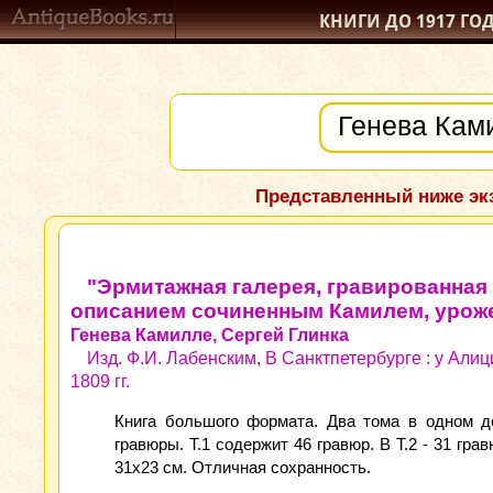
КНИГИ ДО 1917
ГО
Представленный ниже экз
"Эрмитажная галерея, гравированна
описанием сочиненным Камилем, урож
Генева Камилле, Сергей Глинка
Изд. Ф.И. Лабенским, В Санктпетербурге : у Али
1809 гг.
Книга большого формата. Два тома в одном д
гравюры. Т.1 содержит 46 гравюр. В Т.2 - 31 гр
31х23 см. Отличная сохранность.