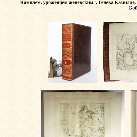
Камилем, уроженцем женевским". Генева Камилле, Се
Бой