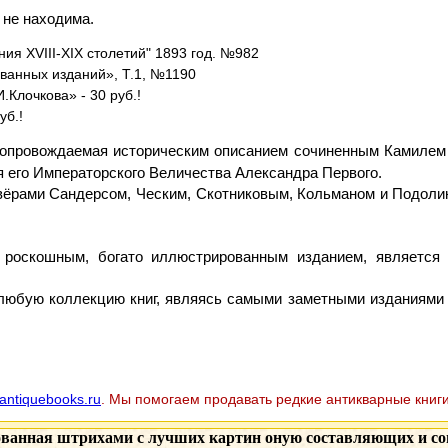
 не находима.
я XVIII-XIX столетий" 1893 год. №982
ванных изданий», Т.1, №1190
.Клочкова» - 30 руб.!
уб.!
опровождаемая историческим описанием сочиненным Камилем 
я его Императорского Величества Александра Первого.
ёрами Сандерсом, Ческим, Скотниковым, Кольманом и Подолин
ся роскошным, богато иллюстрированным изданием, является
любую коллекцию книг, являясь самыми заметными изданиями в
antiquebooks.ru
. Мы помогаем продавать редкие антикварные книги
ованная штрихами с лучших картин оную составляющих и с