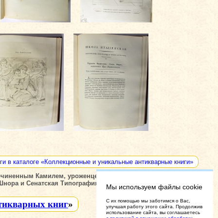
ги в каталоге «Коллекционные и уникальные антикварные книги»
очиненным Камилем, уроженцем женевским", Генева Камилле,
Шнора и Сенатская Типография, 1805-1809 гг.
Мы используем файлы cookie
C их помощью мы заботимся о Вас,
тикварных книг
»
улучшая работу этого сайта. Продолжив
использование сайта, вы соглашаетесь