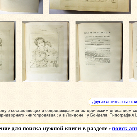
Другие антикварные кни
н оную составляющих и сопровождаемая историческим описанием с
 придворнаго книгопродавца ; а в Лондоне : у Бойделя, Типография 
ение для поиска нужной книги в разделе «
поиск ан