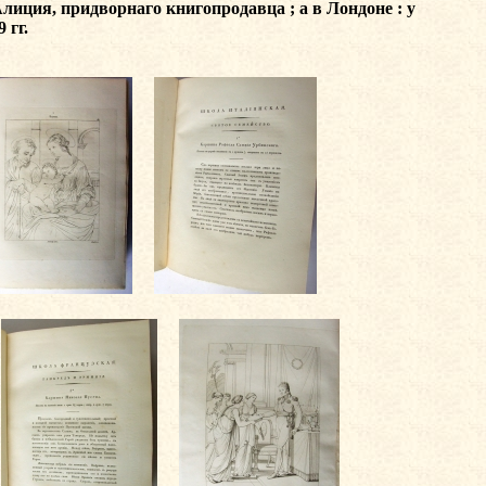
лиция, придворнаго книгопродавца ; а в Лондоне : у
 гг.