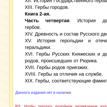
XII. История Государственного герба
XIII. Гербы городов.
Книга 2-ая.
Часть четвертая
. История дв
гербов.
XIV. Древность и состав Русского дв
XV. История герольдии и отече
геральдики.
XVI. Гербы Русских Княжеских и д
родов, происшедших от Рюрика.
XVII. Гербы родов приезжих.
XVIII. Гербы за отличия на службе.
XIX. Гербы, соответствующие фами
Данного издания нет в наличии
PS: Чтобы продать подобное антикварное из