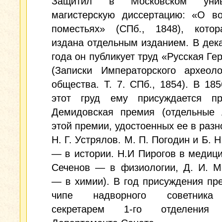
Защитил в Московском униве
магистерскую диссертацию: «О во
поместьях» (СПб., 1848), кото
издана отдельным изданием. В дек
года он публикует труд «Русская Ге
(Записки Императорского археоло
общества. Т. 7. СПб., 1854). В 185
этот груд ему присуждается пр
Демидовская премия (отдельные 
этой премии, удостоенных ее в разн
Н. Г. Устрялов. М. П. Погодин и Б. 
— в истории. Н.И Пирогов в медици
Сеченов — в физиологии, Д. И. М
— в химии). В год присуждения пр
чипе надворного советника
секретарем 1-го отделени