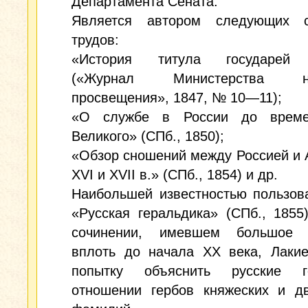
Департамента Сената.
Является автором следующих 
трудов:
«История титула государей 
(«Журнал Министерства на
просвещения», 1847, № 10—11);
«О службе в России до време
Великого» (СПб., 1850);
«Обзор сношений между Россией и 
XVI и XVII в.» (СПб., 1854) и др.
Наибольшей известностью пользов
«Русская геральдика» (СПб., 1855
сочинении, имевшем большое 
вплоть до начала XX века, Лакие
попытку объяснить русские 
отношении гербов княжеских и дв