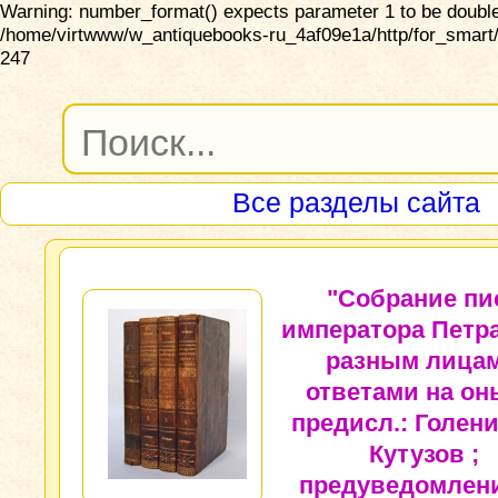
Warning: number_format() expects parameter 1 to be double,
/home/virtwww/w_antiquebooks-ru_4af09e1a/http/for_smart/
247
Все разделы сайта
"Собрание пи
императора Петра 
разным лицам
ответами на он
предисл.: Голен
Кутузов ;
предуведомлени