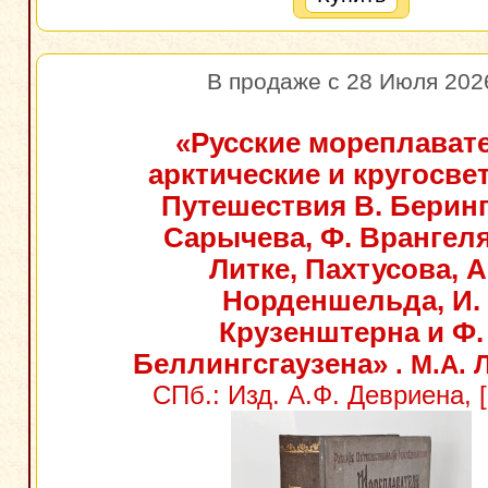
В продаже с 28 Июля 202
«Русские мореплават
арктические и кругосве
Путешествия В. Беринга
Сарычева, Ф. Врангеля
Литке, Пахтусова, А
Норденшельда, И.
Крузенштерна и Ф.
Беллингсгаузена»
. М.А. 
СПб.: Изд. А.Ф. Девриена, 