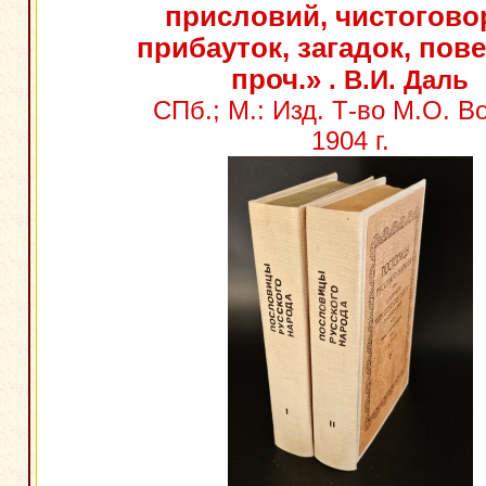
присловий, чистогово
прибауток, загадок, пов
проч.»
. В.И. Даль
СПб.; М.: Изд. Т-во М.О. В
1904 г.