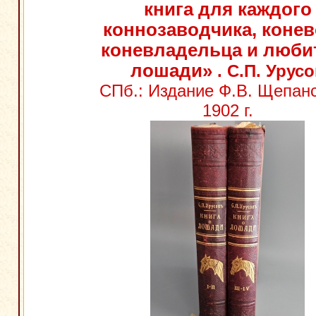
книга для каждого
коннозаводчика, конев
коневладельца и люби
лошади»
. С.П. Урус
СПб.: Издание Ф.В. Щепанс
1902 г.