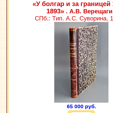
«У болгар и за границей 
1893»
. А.В. Верещаг
СПб.: Тип. А.С. Суворина, 1
65 000 руб.