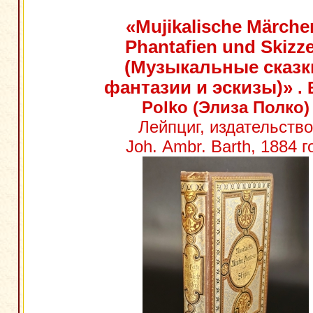
«Mujikalische Märche
Phantafien und Skizz
(Музыкальные сказк
фантазии и эскизы)»
. 
Polko (Элиза Полко)
Лейпциг, издательство
Joh. Ambr. Barth, 1884 г