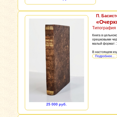
П. Басист
«Очерк
Типография 
Книга в цельнок
орешковыми черн
малый формат: 1
В настоящем изд
Подробнее...
25 000 руб.