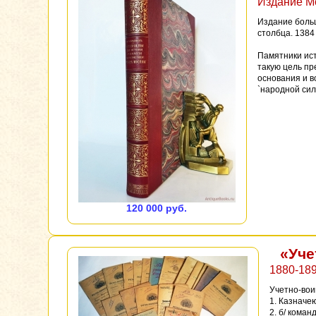
Издание Мо
Издание больш
столбца. 1384 
Памятники ист
такую цель пр
основания и в
`народной сил
120 000 руб.
«Уче
1880-18
Учетно-вои
1. Казначе
2. б/ коман