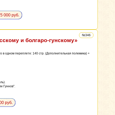
5 000 руб.
№346
сскому и болгаро-гунскому»
го в одном переплете: 140 стр. (Дополнительная полемика) +
ль).
и Гуннов".
00 руб.