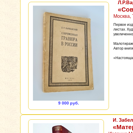
Л.Р.В
«Сов
Москва, 
Первое изд
листах. Ху
увеличенно
Малотиражн
Автор книги
«Настоящая
9 000 руб.
И. Забе
«Мате