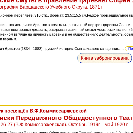
ские смуты в правление царевны Софии
графия Варшавского Учебного Округа, 1871 г.
ионном переплёте. 310 стр., формат: 23.5x15.5 см.Редкое провинциальное (в
шинства историков Аристов вывел альтернативный портрет царевны Софьи - о
ристов постарался доказать, раскрывая истинный смысл московских волнений 
ненном взгляде на личность царевны и ее общественную деятельность, объя
 и верным.
ич Аристов
(1834 - 1882) - русский историк. Сын сельского священника ...
По
Книга забронирована
к посвящён В.Ф.Коммиссаржевской
иски Передвижного Общедоступного Теат
26-27 (В.Ф.Комиссаржевская). Октябрь 1919г. - май 1920 г.