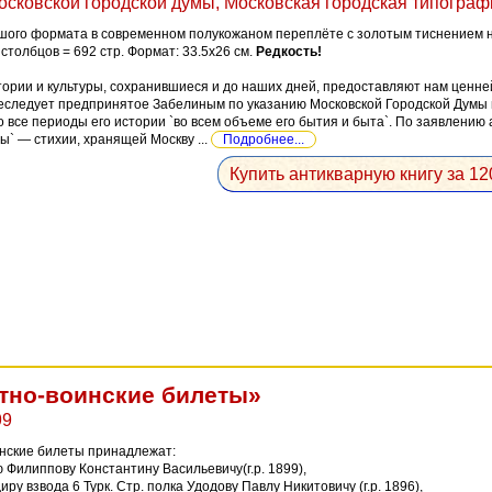
сковской городской думы, Московская городская типографiя
ого формата в современном полукожаном переплёте с золотым тиснением на 
столбцов = 692 стр. Формат: 33.5x26 см.
Редкость!
ории и культуры, сохранившиеся и до наших дней, предоставляют нам ценн
еследует предпринятое Забелиным по указанию Московской Городской Думы и
о все периоды его истории `во всем объеме его бытия и быта`. По заявлени
ы` — стихии, хранящей Москву ...
Подробнее...
Купить антикварную книгу за 12
тно-воинские билеты»
99
нские билеты принадлежат:
ю Филиппову Константину Васильевичу(г.р. 1899),
диру взвода 6 Турк. Стр. полка Удодову Павлу Никитовичу (г.р. 1896),