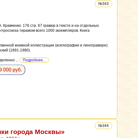
№343
Кравченко. 176 стр. 67 гравюр в тексте и на отдельных
нтросоюза тиражом всего 1000 экземпляров. Книга
твенной книжной иллюстрации (ксилографии и линогравюре).
ский (1891-1980).
еленно ...
Подробнее...
9 000 руб.
№344
ики города Москвы»