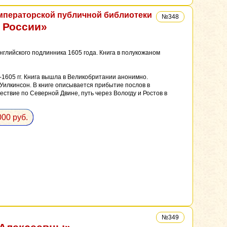
Императорской публичной библиотеки
№348
 России»
глийского подлинника 1605 года. Книга в полукожаном
-1605 гг. Книга вышла в Великобритании анонимно.
илкинсон. В книге описывается прибытие послов в
ествие по Северной Двине, путь через Вологду и Ростов в
000 руб.
№349