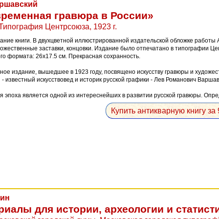
аршавский
ременная гравюра в России»
Типография Центрсоюза, 1923 г.
ание книги. В двухцветной иллюстрированной издательской обложке работы А. 
дожественные заставки, концовки. Издание было отпечатано в типографии Це
го формата: 26x17.5 см. Прекрасная сохранность.
ое издание, вышедшее в 1923 году, посвящено искусству гравюры и художес
 - известный искусствовед и историк русской графики - Лев Романович Варшав
 эпоха является одной из интереснейших в развитии русской гравюры. Опред
Купить антикварную книгу за 
лин
риалы для истории, археологии и статист