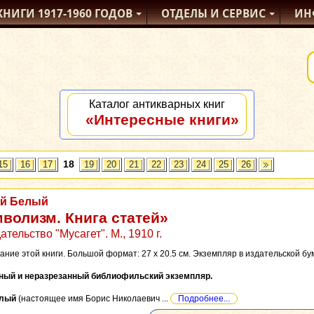
КНИГИ
1917-1960
ГОДОВ
ОТДЕЛЫ
И СЕРВИС
ИН
Каталог антикварных книг
«Интересные книги»
18
15
16
17
19
20
21
22
23
24
25
26
й Белый
волизм. Книга статей»
ательство "Мусагет". М., 1910 г.
ние этой книги. Большой формат: 27 x 20.5 см. Экземпляр в издательской бумажн
ный и неразрезанный библиофильский экземпляр.
елый
(настоящее имя Борис Николаевич ...
Подробнее...