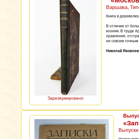
«Москов
Варшава, Типо
Книга в дореволюц
В отличие от боль
козням. В труде А
правления, отстра
не совсем точным
Николай Яковлев
Зарезервировано
Выпус
«Зап
Выпуски 