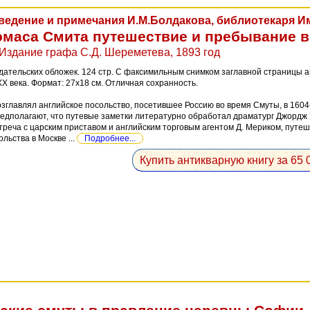
ведение и примечания И.М.Болдакова, библиотекаря 
омаса Смита путешествие и пребывание в
 Издание графа С.Д. Шереметева, 1893 год
ательских обложек. 124 стр. С факсимильным снимком заглавной страницы ан
X века. Формат: 27x18 см. Отличная сохранность.
зглавлял английское посольство, посетившее Россию во время Смуты, в 1604
едполагают, что путевые заметки литературно обработал драматург Джордж У
стреча с царским приставом и английским торговым агентом Д. Мериком, путеш
льства в Москве ...
Подробнее...
Купить антикварную книгу за 65 