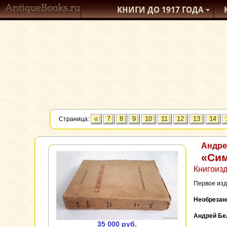
КНИГИ ДО 1917
ГОДА
Страница:
7
8
9
10
11
12
13
14
Андре
«Сим
Книгоизд
Первое изда
Необрезан
Андрей Б
35 000 руб.