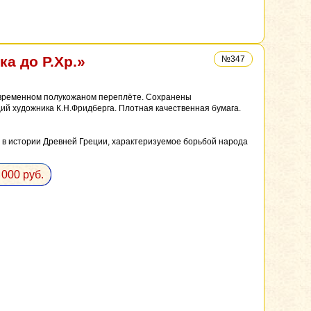
а до Р.Хр.»
№347
современном полукожаном переплёте. Сохранены
ий художника К.Н.Фридберга. Плотная качественная бумага.
 в истории Древней Греции, характеризуемое борьбой народа
 000 руб.