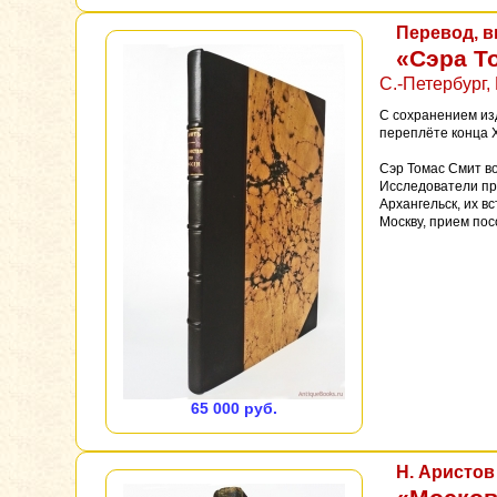
Перевод, в
«Сэра Т
С.-Петербург,
С сохранением изд
переплёте конца X
Сэр Томас Смит во
Исследователи пр
Архангельск, их в
Москву, прием посо
65 000 руб.
Н. Аристов