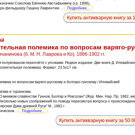
казначею Соколову Евгению Австафьевичу (г.р. 1898),
арн.фельдшеру Гущину Лаврентию ...
Подробнее...
Купить антикварную книгу за 1
ий
тельная полемика по вопросам варяго-ру
лчанинова (б. М. Н. Лаврова и Ко), 1886-1902 гг.
 полукожаном переплёте с уголками. Редкое издание. Две книги Д. Иловайско
полнительная полемика). Формат: 23.5x17 см.
мика по вопросам варяго-русскому и болгаро-гунскому / Иловайский
зма и туранизма.
"О мнимом славянстве Гуннов, Болгар и Роксолан" (Жур. Мин. Нар. Пр. 1882, ию
"Несколько новых соображений по поводу пересмотра вопроса о происхождени
оярская Дума древней Руси" М., 1882 г
ическом ...
Подробнее...
Купить антикварную книгу за 50 0