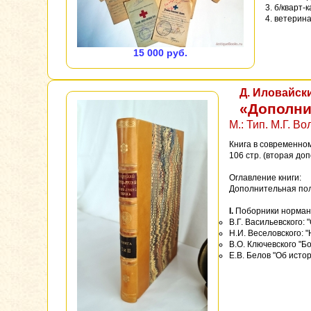
3. б/кварт-
4. ветерин
15 000 руб.
Д. Иловайск
«Дополни
М.: Тип. М.Г. Во
Книга в современном
106 стр. (вторая до
Оглавление книги:
Дополнительная поле
I.
Поборники нормани
В.Г. Васильевского: 
Н.И. Веселовского: 
В.О. Ключевского "Б
Е.В. Белов "Об истор