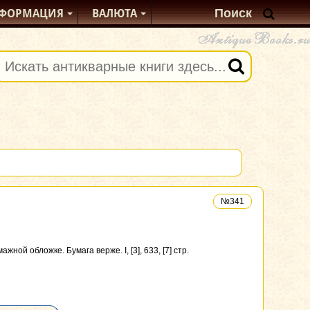
ФОРМАЦИЯ
ВАЛЮТА
№341
ой обложке. Бумага верже. I, [3], 633, [7] стр.