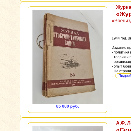
Журна
«Жур
«Военизд
1944 год. В
Издание пр
- политика
- теория и 
- организац
- опыт бое
- На стран
...
Подробн
85 000 руб.
А.Ф. 
«Сев