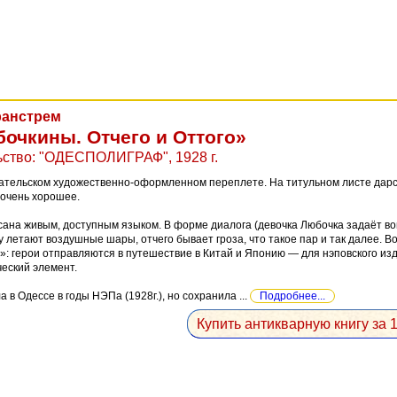
ранстрем
очкины. Отчего и Оттого»
ьство: "ОДЕСПОЛИГРАФ", 1928 г.
дательском художественно-оформленном переплете. На титульном листе дарстве
очень хорошее.
сана живым, доступным языком. В форме диалога (девочка Любочка задаёт в
у летают воздушные шары, отчего бывает гроза, что такое пар и так далее. В
»: герои отправляются в путешествие в Китай и Японию — для нэповского из
еский элемент.
 в Одессе в годы НЭПа (1928г.), но сохранила ...
Подробнее...
Купить антикварную книгу за 1