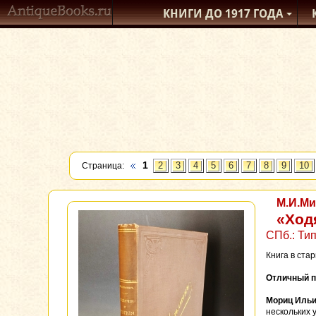
КНИГИ ДО 1917
ГОДА
1
Страница:
2
3
4
5
6
7
8
9
10
М.И.М
«Ход
СПб.: Тип
Книга в ста
Отличный п
Мориц Ильи
нескольких 