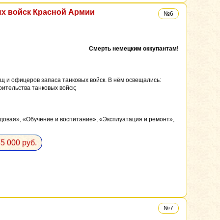
х войск Красной Армии
№6
Смерть немецким оккупантам!
щ и офицеров запаса танковых войск. В нём освещались:
оительства танковых войск;
овая», «Обучение и воспитание», «Эксплуатация и ремонт»,
5 000 руб.
№7