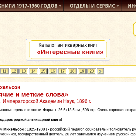
КНИГИ
1917-1960
ГОДОВ
ОТДЕЛЫ
И СЕРВИС
ИН
Каталог антикварных книг
«Интересные книги»
11
12
13
14
15
16
17
18
19
20
ихельсон
ячие и меткие слова»
. Императорской Академии Наук, 1896 г.
ринном переплете эпохи. Формат: 26.5x18.5 см.; 598 стр. Очень хорошая сохр
одарок редкой антикварной книги!
ч Михельсон
( 1825-1908 ) - российский педагог, собиратель и толкователь р
учебников, государственный деятель. 20 лет занимался изучением русской 