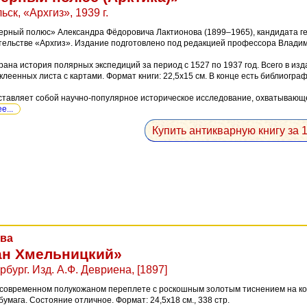
ьск, «Архгиз», 1939 г.
ерный полюс» Александра Фёдоровича Лактионова (1899–1965), кандидата гео
ательстве «Архгиз». Издание подготовлено под редакцией профессора Влади
брана история полярных экспедиций за период с 1527 по 1937 год. Всего в из
вклеенных листа с картами. Формат книги: 22,5x15 см. В конце есть библиогр
ставляет собой научно-популярное историческое исследование, охватывающее 
...
Купить антикварную книгу за 1
ова
ан Хмельницкий»
бург. Изд. А.Ф. Девриена, [1897]
современном полукожаном переплете с роскошным золотым тиснением на коре
умага. Состояние отличное. Формат: 24,5x18 см., 338 стр.