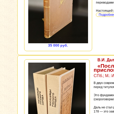
переводами 
Настоящей ж
Подробнее
35 000 руб.
В.И. Да
«Посл
прислов
СПб.; М.: 
В двух совре
перед титулом 
Это фундамент
(скороговорки
Даль не стал
178 — это зав