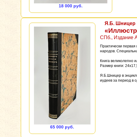
18 000 руб.
Я.Б. Шницер
«Иллюстр
СПб., Издание А
Практически первая 
народов. Специальна
Книга великолепно и
Размер книги: 24x17,
Я.Б.Шницер в энцик
иудеев за период в о
65 000 руб.