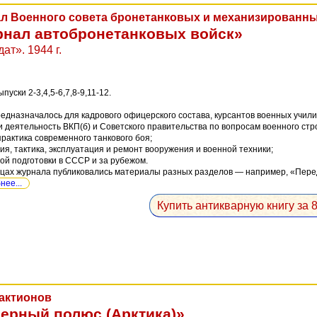
л Военного совета бронетанковых и механизированны
нал автобронетанковых войск»
ат». 1944 г.
ыпуски 2-3,4,5-6,7,8-9,11-12.
едназначалось для кадрового офицерского состава, курсантов военных учили
 и деятельность ВКП(б) и Советского правительства по вопросам военного стр
практика современного танкового боя;
ия, тактика, эксплуатация и ремонт вооружения и военной техники;
вой подготовки в СССР и за рубежом.
ицах журнала публиковались материалы разных разделов — например, «Перед
ее...
Купить антикварную книгу за 8
Лактионов
ерный полюс (Арктика)»