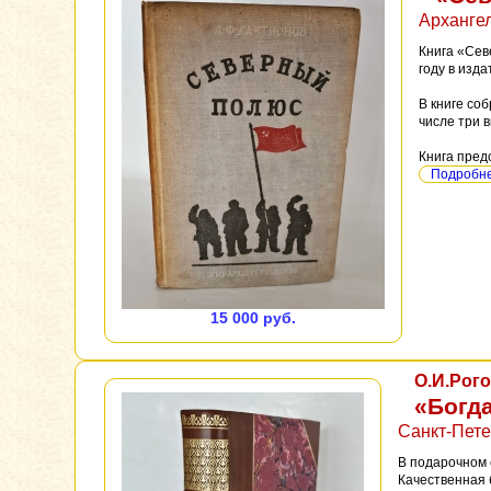
Архангел
Книга «Сев
году в изд
В книге со
числе три 
Книга пред
Подробнее
15 000 руб.
О.И.Рог
«Богд
Санкт-Петер
В подарочном 
Качественная б