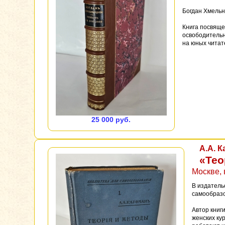
Богдан Хмельн
Книга посвяще
освободительн
на юных читате
25 000 руб.
А.А. 
«Тео
Москве, 
В издатель
самообразо
Автор книг
женских ку