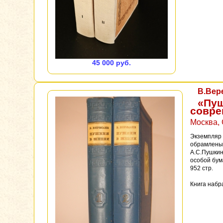
45 000 руб.
В.Вер
«Пуш
совре
Москва, 
Экземпляр 
обрамлены 
А.С.Пушкин
особой бум
952 стр.
Книга набр