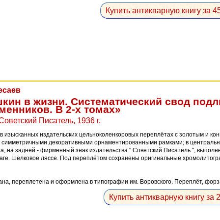
Купить антикварную книгу за 45
есаев
кин в жизни. Систематический свод под
менников. В 2-х томах»
Советский Писатель, 1936 г.
в изысканных издательских цельноколенкоровых переплётах с золотым и ко
симметричными декоративными орнаментированными рамками; в центрально
а, на задней - фирменный знак издательства " Советский Писатель ", выполн
аге. Шёлковое ляссе. Под переплётом сохранены оригинальные хромолитограф
ана, переплетена и оформлена в типографии им. Воровского. Переплёт, форза
Купить антикварную книгу за 2