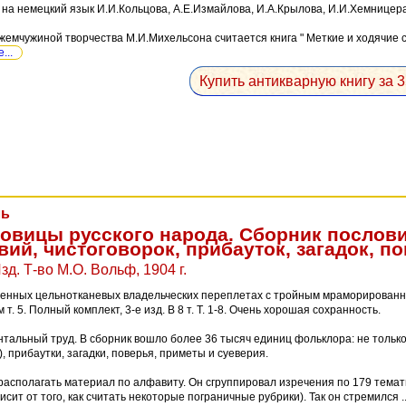
на немецкий язык И.И.Кольцова, А.Е.Измайлова, И.А.Крылова, И.И.Хемницера
емчужиной творчества М.И.Михельсона считается книга " Меткие и ходячие сл
...
Купить антикварную книгу за 3
ль
овицы русского народа. Сборник пословиц
ий, чистоговорок, прибауток, загадок, по
Изд. Т-во М.О. Вольф, 1904 г.
менных цельнотканевых владельческих переплетах с тройным мраморированны
т. 5. Полный комплект, 3-е изд. В 8 т. Т. 1-8. Очень хорошая сохранность.
альный труд. В сборник вошло более 36 тысяч единиц фольклора: не только 
), прибаутки, загадки, поверья, приметы и суеверия.
 располагать материал по алфавиту. Он сгруппировал изречения по 179 тема
исит от того, как считать некоторые пограничные рубрики). Так он стремился .