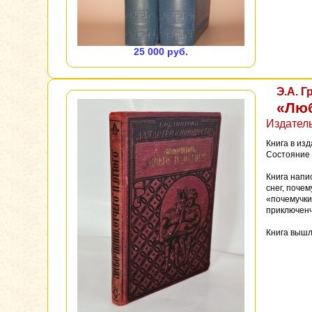
25 000 руб.
Э.А. Г
«Люб
Издател
Книга в из
Состояние 
Книга напи
снег, почем
«почемучки
приключенч
Книга вышла