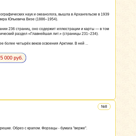
графических наук и океанолога, вышла в Архангельске в 1939
мира Юльевича Визе (1886–1954).
дании 236 страниц, оно содержит иллюстрации и карты — в том
афический раздел «Главнейшая лит.» (страницы 231–234).
более четырёх веков освоения Арктики. В ней ...
5 000 руб.
№8
шке. Обрез с крапом. Форзацы - бумага "верже".