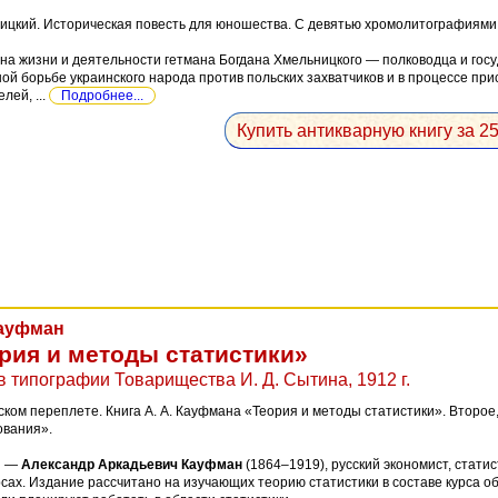
ицкий. Историческая повесть для юношества. С девятью хромолитографиями и
на жизни и деятельности гетмана Богдана Хмельницкого — полководца и госуд
ой борьбе украинского народа против польских захватчиков и в процессе пр
лей, ...
Подробнее...
Купить антикварную книгу за 25
Кауфман
рия и методы статистики»
в типографии Товарищества И. Д. Сытина, 1912 г.
ском переплете. Книга А. А. Кауфмана «Теория и методы статистики». Второ
вания».
и —
Александр Аркадьевич Кауфман
(1864–1919), русский экономист, стати
рсах. Издание рассчитано на изучающих теорию статистики в составе курса о