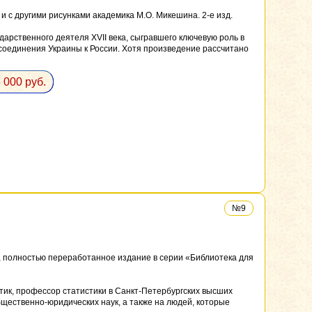
 с другими рисунками академика М.О. Микешина. 2-е изд.
арственного деятеля XVII века, сыгравшего ключевую роль в
исоединения Украины к России. Хотя произведение рассчитано
 000 руб.
№9
е, полностью переработанное издание в серии «Библиотека для
стик, профессор статистики в Санкт‑Петербургских высших
бщественно‑юридических наук, а также на людей, которые