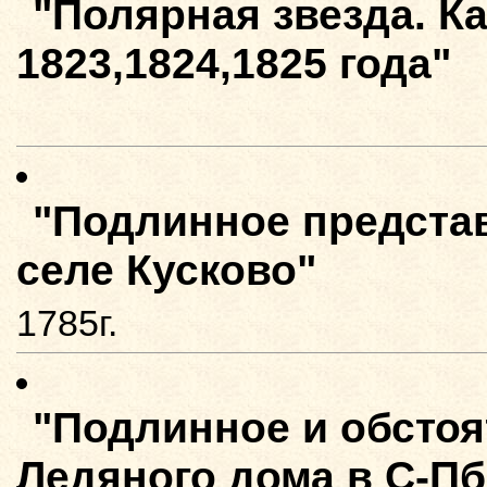
"Полярная звезда. К
1823,1824,1825 года"
"Подлинное представ
селе Кусково"
1785г.
"Подлинное и обсто
Ледяного дома в С-Пб