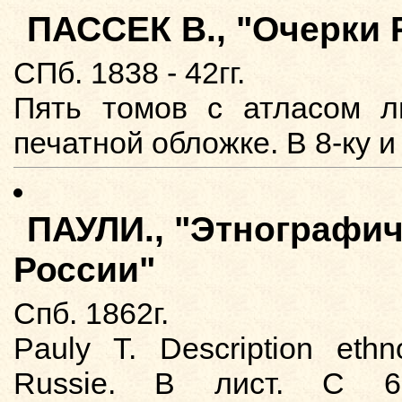
ПАССЕК В., "Очерки 
СПб. 1838 - 42гг.
Пять томов с атласом л
печатной обложке. В 8-ку и 
ПАУЛИ., "Этнографич
России"
Спб. 1862г.
Pauly T. Description eth
Russie. В лист. С 63