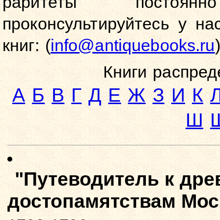
раритеты постоян
проконсультируйтесь у на
книг: (
info@antiquebooks.ru
)
Книги распред
А
Б
В
Г
Д
Е
Ж
З
И
К
Ш
"Путеводитель к дре
достопамятствам Мос