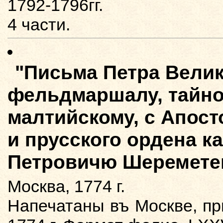
1792-1796гг.
4 части.
"Письма Петра Велик
фельдмаршалу, тайно
малтийскому, с Апост
и прусского ордена к
Петровичю Шеремете
Москва, 1774 г.
Напечатаны въ Москве, п