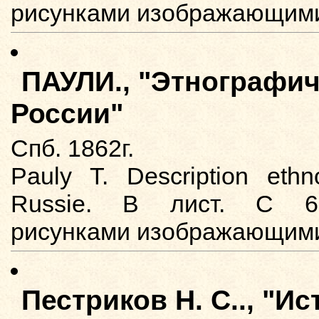
рисунками изображающими
ПАУЛИ., "Этнографич
России"
Спб. 1862г.
Pauly T. Description eth
Russie. В лист. С 63
рисунками изображающими
Пестриков Н. С.., "И