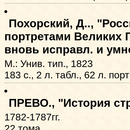
Похорский, Д.., "Рос
портретами Великих Го
вновь исправл. и умн
М.: Унив. тип., 1823
183 с., 2 л. табл., 62 л. порт
ПРЕВО., "История ст
1782-1787гг.
22 тома.