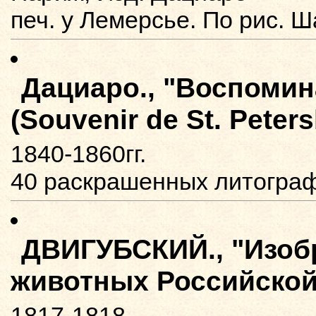
печ. у Лемерсье. По рис. Ш
Дациаро., "Воспомин
(Souvenir de St. Peter
1840-1860гг.
40 раскрашенных литограф
ДВИГУБСКИЙ., "Изоб
животных Российской
1817-1818