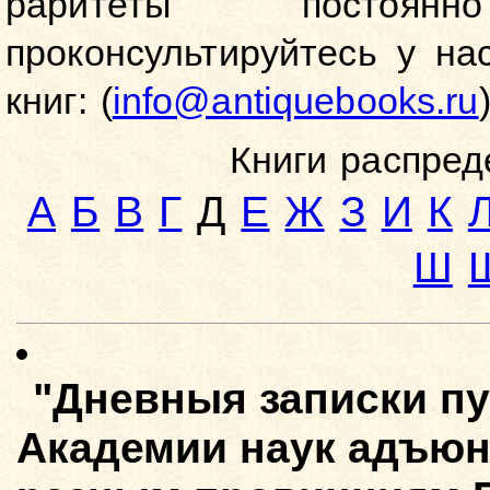
раритеты постоян
проконсультируйтесь у на
книг: (
info@antiquebooks.ru
)
Книги распред
А
Б
В
Г
Д
Е
Ж
З
И
К
Ш
"Дневныя записки пу
Академии наук адъюн