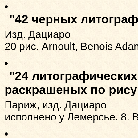
"42 черных литогра
Изд. Дациаро
20 рис. Arnoult, Benois Ada
"24 литографических
раскрашеных по рису
Париж, изд. Дациаро
исполнено у Лемерсье. 8. В