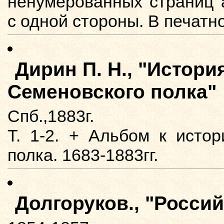
ненумерованных страниц а
с одной стороны. В печатн
Дирин П. Н., "Истори
Семеновского полка"
Спб.,1883г.
Т. 1-2. + Альбом к исто
полка. 1683-1883гг.
Долгоруков., "Росси