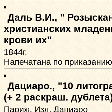
Даль В.И., " Розыск
христианских младен
крови их"
1844г.
Напечатана по приказанию 
Дациаро., "10 литог
(+ 2 раскраш. дублета
Париж, Изд. Дациаро