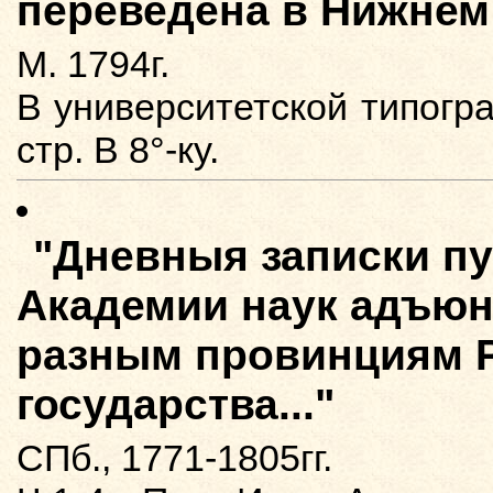
переведена в Нижнем
М. 1794г.
В университетской типогр
стр. В 8°-ку.
"Дневныя записки пу
Академии наук адъюн
разным провинциям Р
государства..."
СПб., 1771-1805гг.