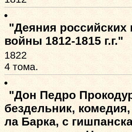
"Деяния российских 
войны 1812-1815 г.г."
1822
4 тома.
"Дон Педро Прокодур
бездельник, комедия,
ла Барка, с гишпанск