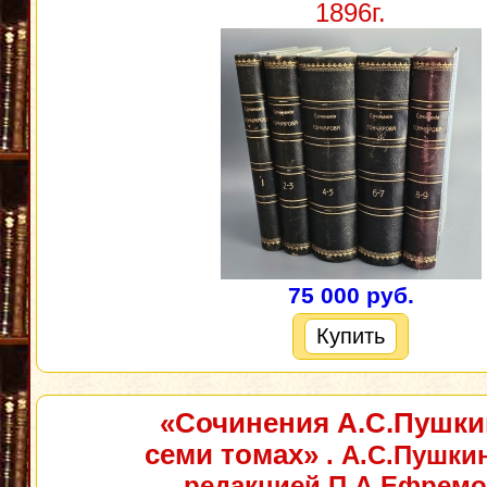
1896г.
75 000 руб.
Купить
«Сочинения А.С.Пушки
семи томах»
. А.С.Пушкин
редакцией П.А.Ефрем