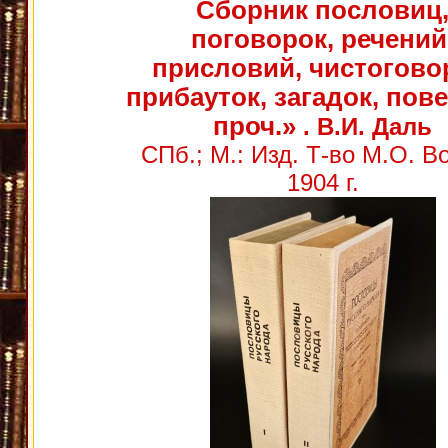
Сборник пословиц
поговорок, речений
присловий, чистогово
прибауток, загадок, пов
проч.»
. В.И. Даль
СПб.; М.: Изд. Т-во М.О. В
1904 г.