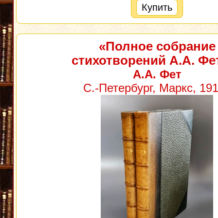
Купить
«Полное собрание
стихотворений А.А. Фе
А.А. Фет
С.-Петербург, Маркс, 191