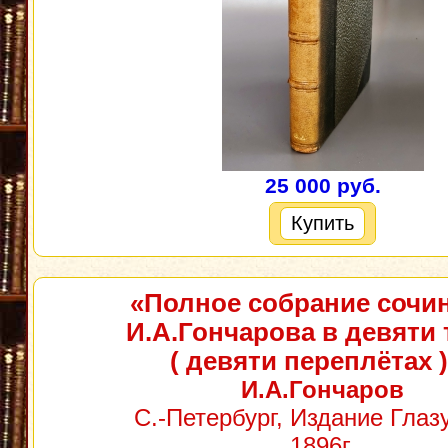
25 000 руб.
Купить
«Полное собрание сочи
И.А.Гончарова в девяти
( девяти переплётах 
И.А.Гончаров
С.-Петербург, Издание Глаз
1896г.