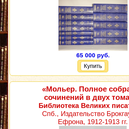
65 000 руб.
Купить
«Мольер. Полное собр
сочинений в двух том
Библиотека Великих писа
Спб., Издательство Брокга
Ефрона, 1912-1913 гг.