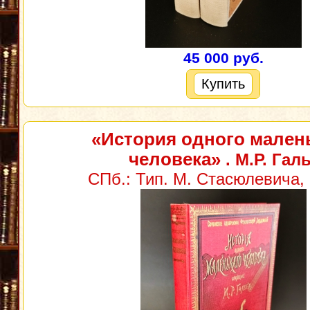
45 000 руб.
Купить
«История одного мален
человека»
. М.Р. Галь
СПб.: Тип. М. Стасюлевича, 