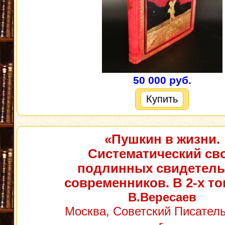
50 000 руб.
Купить
«Пушкин в жизни.
Систематический св
подлинных свидетель
современников. В 2-х то
В.Вересаев
Москва, Советский Писатель