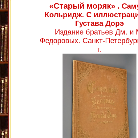
«Старый моряк»
. Сам
Кольридж. С иллюстрац
Густава Дорэ
Издание братьев Дм. и 
Федоровых. Санкт-Петербург
г.