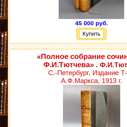
45 000 руб.
Купить
«Полное собрание сочи
Ф.И.Тютчева»
. Ф.И.Тю
С.-Петербург, Издание Т
А.Ф.Маркса, 1913 г.