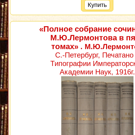
Купить
«Полное собрание сочи
М.Ю.Лермонтова в п
томах»
. М.Ю.Лермонт
С.-Петербург, Печатано
Типографии Императорс
Академии Наук, 1916г.