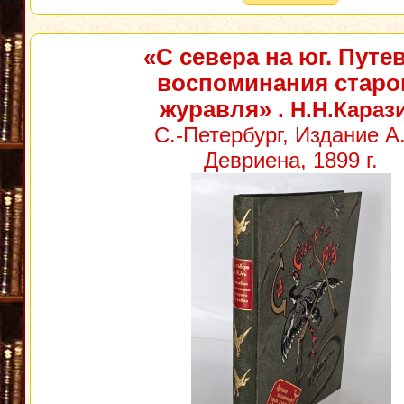
«С севера на юг. Путе
воспоминания старо
журавля»
. Н.Н.Караз
С.-Петербург, Издание А
Девриена, 1899 г.