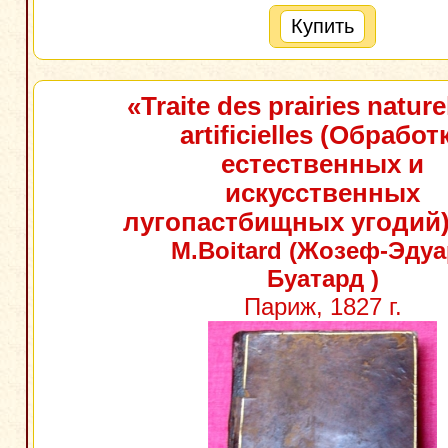
Купить
«Traite des prairies nature
artificielles (Обработ
естественных и
искусственных
лугопастбищных угодий
M.Boitard (Жозеф-Эду
Буатард )
Париж, 1827 г.