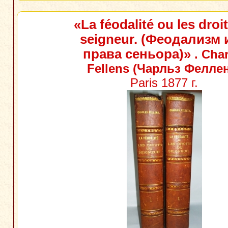
«La féodalité ou les droi
seigneur. (Феодализм 
права сеньора)»
. Char
Fellens (Чарльз Фелле
Paris 1877 г.