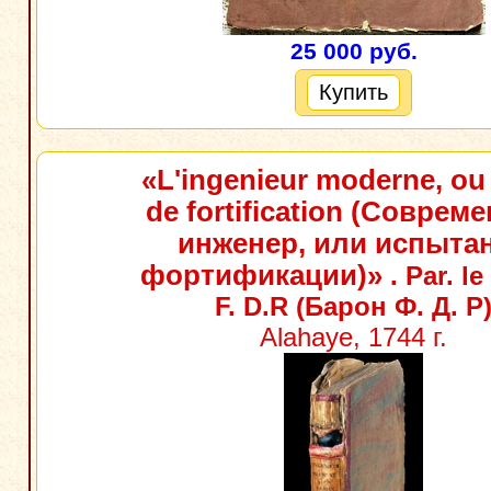
25 000 руб.
Купить
«L'ingenieur moderne, ou
de fortification (Соврем
инженер, или испыта
фортификации)»
. Par. l
F. D.R (Барон Ф. Д. Р
Alahaye, 1744 г.