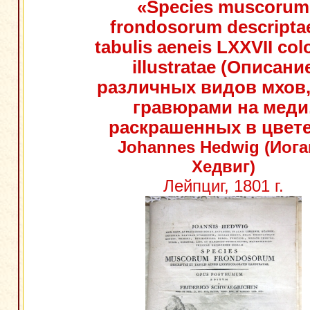
«Species muscorum
frondosorum descriptae
tabulis aeneis LXXVII col
illustratae (Описани
различных видов мхов,
гравюрами на меди
раскрашенных в цвете
Johannes Hedwig (Иог
Хедвиг)
Лейпциг, 1801 г.