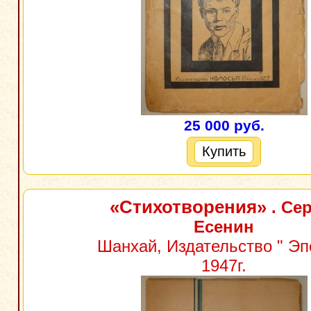
25 000 руб.
Купить
«Стихотворения»
. Се
Есенин
Шанхай, Издательство " Эпо
1947г.