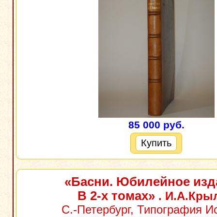
85 000 руб.
Купить
«Басни. Юбилейное изд
В 2-х томах»
. И.А.Кры
С.-Петербург, Типография И