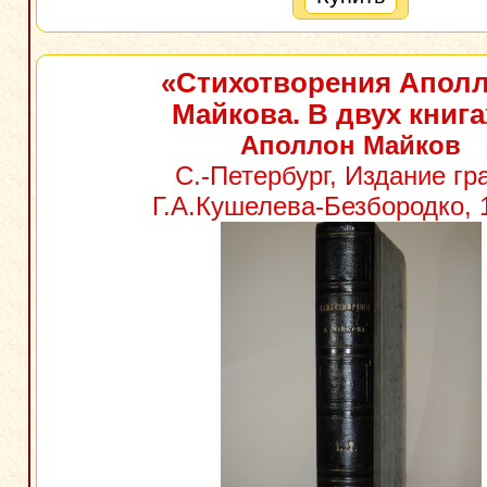
«Стихотворения Апол
Майкова. В двух книга
Аполлон Майков
С.-Петербург, Издание г
Г.А.Кушелева-Безбородко, 1