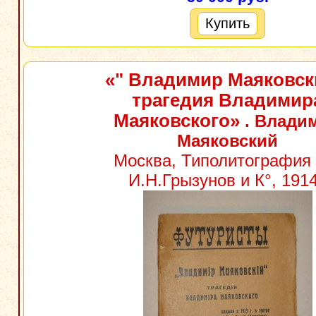
Купить
«" Владимир Маяковск
трагедия Владимир
Маяковского»
. Влади
Маяковский
Москва, Типолитография 
И.Н.Грызунов и К°, 1914