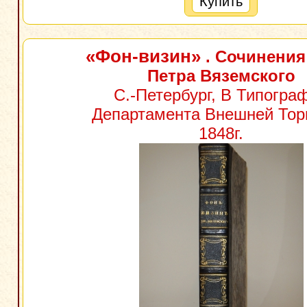
Купить
«Фон-визин»
. Сочинения
Петра Вяземского
С.-Петербург, В Типогра
Департамента Внешней Тор
1848г.