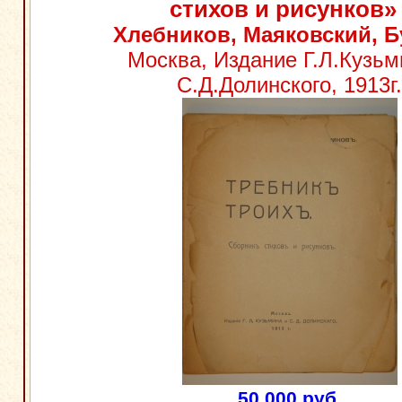
стихов и рисунков»
Хлебников, Маяковский, 
Москва, Издание Г.Л.Кузьм
С.Д.Долинского, 1913г.
50 000 руб.