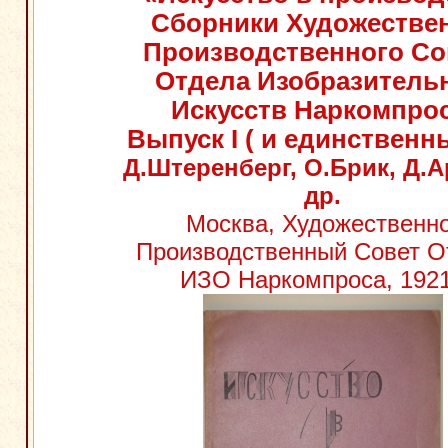
Сборники Художестве
Производственного Со
Отдела Изобразитель
Искусств Наркомпрос
Выпуск I ( и единственн
Д.Штеренберг, О.Брик, Д.А
др.
Москва, Художественно
Производственный Совет О
ИЗО Наркомпроса, 1921