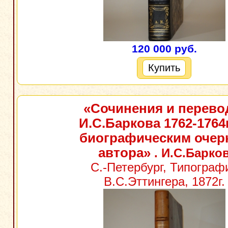
120 000 руб.
Купить
«Сочинения и перев
И.С.Баркова 1762-1764г
биографическим очер
автора»
. И.С.Барко
С.-Петербург, Типограф
В.С.Эттингера, 1872г.