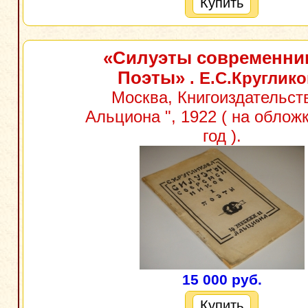
Купить
«Силуэты современни
Поэты»
. Е.С.Круглик
Москва, Книгоиздательств
Альциона ", 1922 ( на облож
год ).
15 000 руб.
Купить