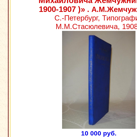
Михайловича Жемчужник
1900-1907 )»
. А.М.Жемчуж
С.-Петербург, Типограф
М.М.Стасюлевича, 1908
10 000 руб.