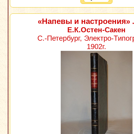
«Напевы и настроения»
.
Е.К.Остен-Сакен
С.-Петербург, Электро-Типо
1902г.