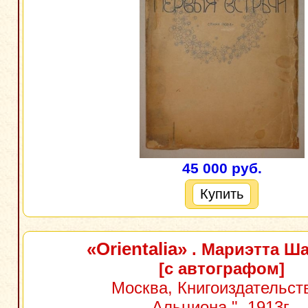
45 000 руб.
Купить
«Orientalia»
. Мариэтта Ш
[с автографом]
Москва, Книгоиздательств
Альциона ", 1913г.