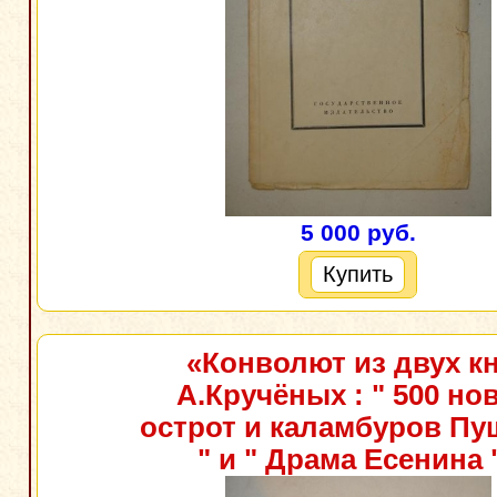
5 000 руб.
Купить
«Конволют из двух к
А.Кручёных : " 500 но
острот и каламбуров Пу
" и " Драма Есенина 