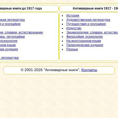
варные книги до 1917 года
Антикварные книги 1917 - 19
История
нная литература
Художественная литература
 и география
Путешествия и география
Искусство
и, словари, естествознание
Энциклопедии, словари, естеств
юры, литографии
Философия, психология
 психология
На иностранном языке
нном языке
Периодические издания
кие издания
Разные
 литература
© 2001-2026
"Антикварные книги"
,
Контакты