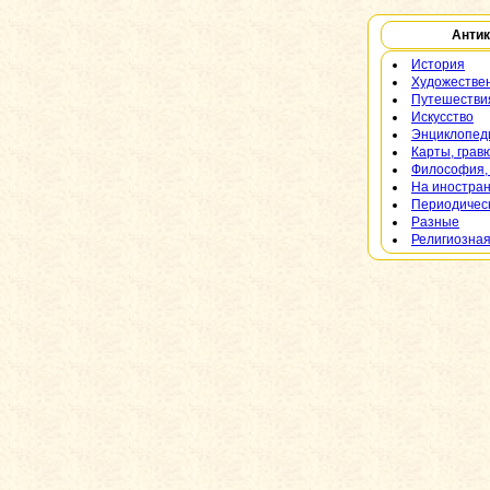
Антик
История
Художестве
Путешествия
Искусство
Энциклопеди
Карты, грав
Философия,
На иностра
Периодичес
Разные
Религиозная