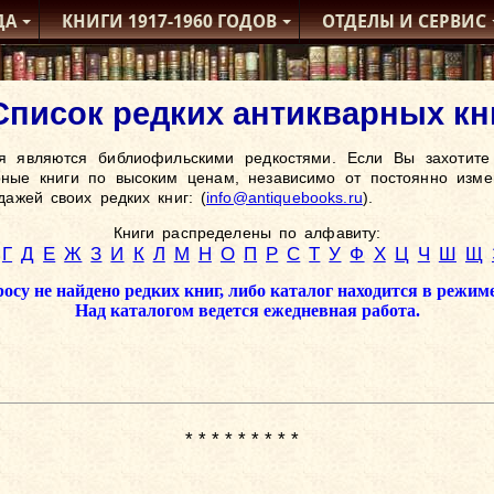
ДА
КНИГИ
1917-1960
ГОДОВ
ОТДЕЛЫ
И СЕРВИС
Список редких антикварных к
я являются библиофильскими редкостями. Если Вы захотите 
рные книги по высоким ценам, независимо от постоянно изм
ажей своих редких книг: (
info@antiquebooks.ru
).
Книги распределены по алфавиту:
Г
Д
Е
Ж
З
И
К
Л
М
Н
О
П
Р
С
Т
У
Ф
Х
Ц
Ч
Ш
Щ
су не найдено редких книг, либо каталог находится в режи
Над каталогом ведется ежедневная работа.
* * * * * * * * *