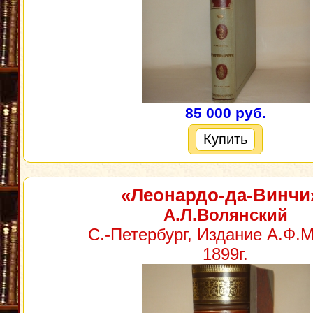
85 000 руб.
Купить
«Леонардо-да-Винчи
А.Л.Волянский
С.-Петербург, Издание А.Ф.М
1899г.