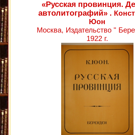
«Русская провинция. Д
автолитографий»
. Конс
Юон
Москва, Издательство " Бере
1922 г.