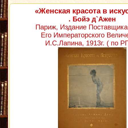
«Женская красота в иску
. Бойэ д`Ажен
Париж, Издание Поставщика
Его Императорского Велич
И.С.Лапина, 1913г. ( по РГ