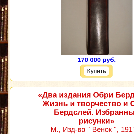
170 000 руб.
Купить
«Два издания Обри Берд
Жизнь и творчество и 
Бердслей. Избранн
рисунки»
М., Изд-во " Венок ", 1917