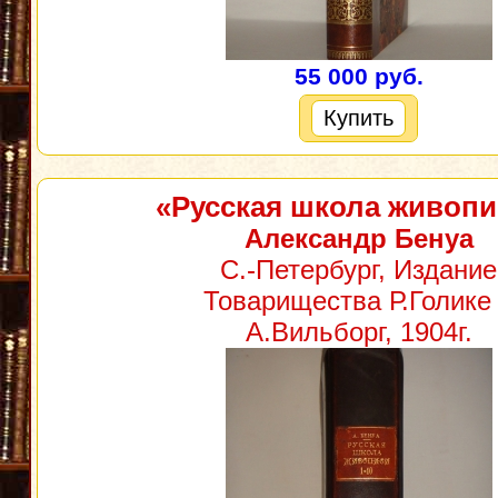
55 000 руб.
Купить
«Русская школа живопи
Александр Бенуа
С.-Петербург, Издание
Товарищества Р.Голике
А.Вильборг, 1904г.