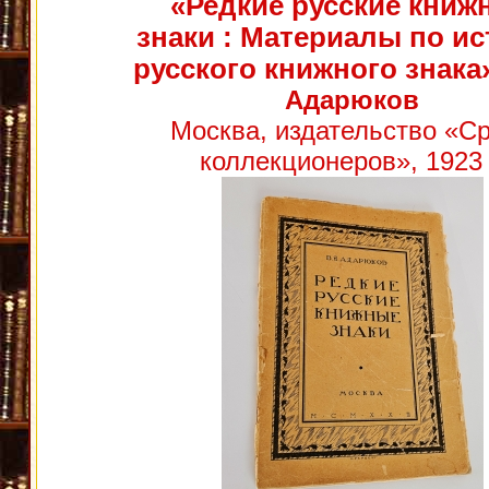
«Редкие русские книж
знаки : Материалы по и
русского книжного знака
Адарюков
Москва, издательство «С
коллекционеров», 1923 