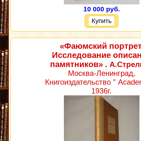
10 000 руб.
Купить
«Фаюмский портрет
Исследование описа
памятников»
. А.Стрел
Москва-Ленинград,
Книгоиздательство " Academ
1936г.