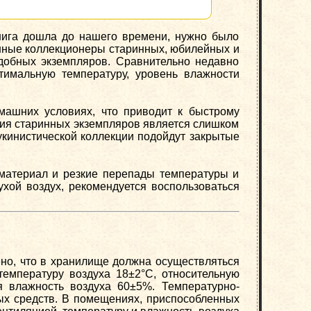
книга дошла до нашего времени, нужно было
енные коллекционеры старинных, юбилейных и
одобных экземпляров. Сравнительно недавно
тимальную температуру, уровень влажности
машних условиях, что приводит к быстрому
ния старинных экземпляров является слишком
укинистической коллекции подойдут закрытые
материал и резкие перепады температуры и
ухой воздух, рекомендуется воспользоваться
но, что в хранилище должна осуществляться
емпературу воздуха 18±2°С, относительную
я влажность воздуха 60±5%. Температурно-
х средств. В помещениях, приспособленных