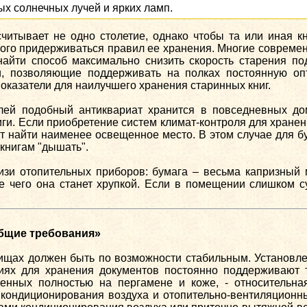
х солнечных лучей и ярких ламп.
считывает не одно столетие, однако чтобы та или иная 
трого придерживаться правил ее хранения. Многие соврем
найти способ максимально снизить скорость старения п
, позволяющие поддерживать на полках постоянную оп
показатели для наилучшего хранения старинных книг.
елей подобный антиквариат хранится в повседневных до
иги. Если приобретение систем климат-контроля для хране
ит найти наименее освещенное место. В этом случае для б
книгам "дышать".
изи отопительных приборов: бумага – весьма капризный 
те чего она станет хрупкой. Если в помещении слишком с
Общие требования»
щах должен быть по возможности стабильным. Установле
иях для хранения документов постоянно поддерживают т
енных полностью на пергамене и коже, - относительна
кондиционирования воздуха и отопительно-вентиляционны