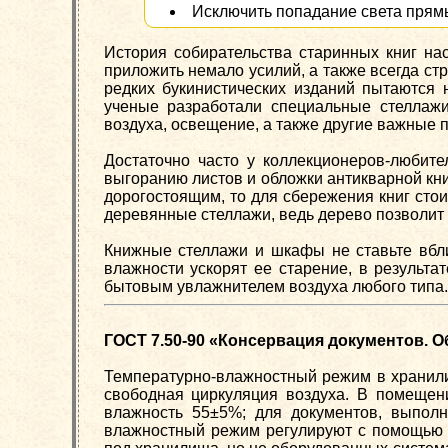
Исключить попадание света прямы
История собирательства старинных книг на
приложить немало усилий, а также всегда с
редких букинистических изданий пытаются 
ученые разработали специальные стеллажи
воздуха, освещение, а также другие важные 
Достаточно часто у коллекционеров-любит
выгоранию листов и обложки антикварной кн
дорогостоящим, то для сбережения книг сто
деревянные стеллажи, ведь дерево позволит 
Книжные стеллажи и шкафы не ставьте вбл
влажности ускорят ее старение, в результа
бытовым увлажнителем воздуха любого типа.
ГОСТ 7.50-90 «Консервация документов. 
Температурно-влажностный режим в хранили
свободная циркуляция воздуха. В помещен
влажность 55±5%; для документов, выполн
влажностный режим регулируют с помощью 