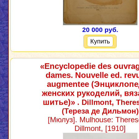
20 000 руб.
Купить
«Encyclopedie des ouvra
dames. Nouvelle ed. revu
augmentee (Энциклоп
женских рукоделий, вяз
шитье)»
. Dillmont, There
(Тереза де Дильмон)
[Мюлуз]. Mulhouse: Theres
Dillmont, [1910]