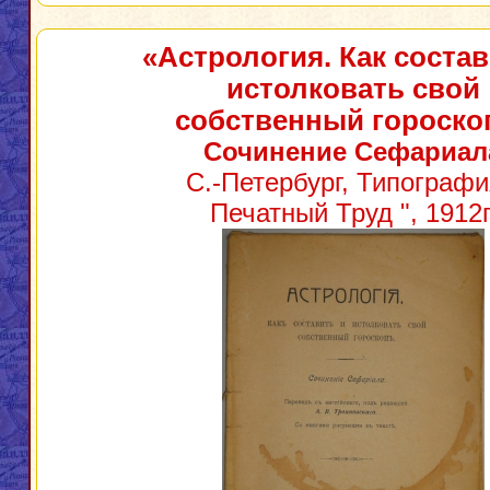
«Астрология. Как состав
истолковать свой
собственный гороско
Сочинение Сефариал
С.-Петербург, Типографи
Печатный Труд ", 1912г