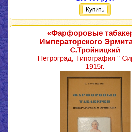
Купить
«Фарфоровые табаке
Императорского Эрмит
С.Тройницкий
Петроград, Типография " Сир
1915г.