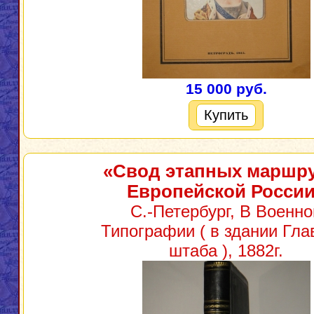
15 000 руб.
Купить
«Свод этапных маршр
Европейской Росси
С.-Петербург, В Военно
Типографии ( в здании Гла
штаба ), 1882г.