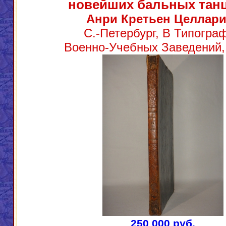
новейших бальных тан
Анри Кретьен Целлари
С.-Петербург, В Типогра
Военно-Учебных Заведений, 
250 000 руб.