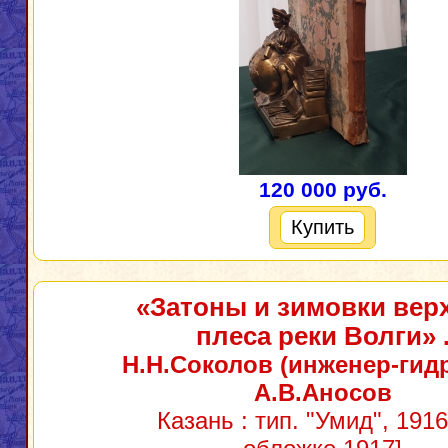
120 000 руб.
Купить
«Затоны и зимовки вер
плеса реки Волги»
Н.Н.Соколов (инженер-гидр
А.В.Аносов
Казань : тип. "Умид", 1916