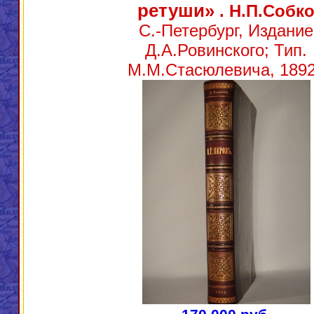
ретуши»
. Н.П.Собк
С.-Петербург, Издание
Д.А.Ровинского; Тип.
М.М.Стасюлевича, 1892