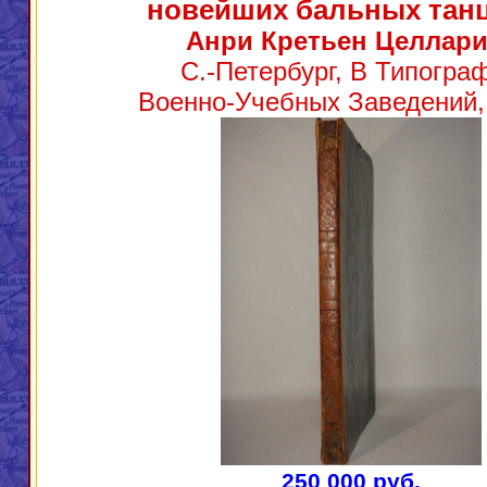
новейших бальных тан
Анри Кретьен Целлари
С.-Петербург, В Типогра
Военно-Учебных Заведений, 
250 000 руб.