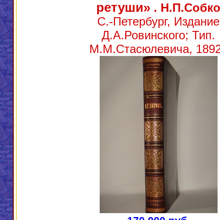
ретуши»
. Н.П.Собк
С.-Петербург, Издание
Д.А.Ровинского; Тип.
М.М.Стасюлевича, 1892