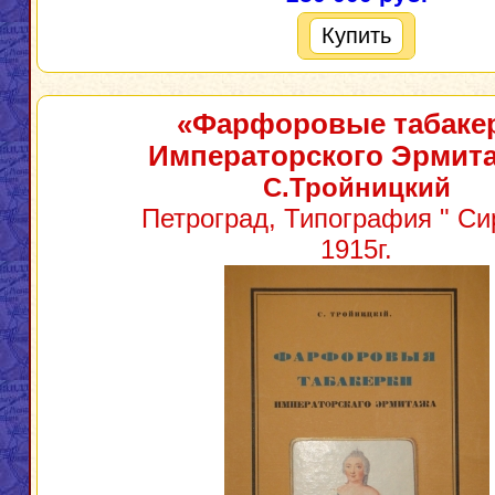
Купить
«Фарфоровые табаке
Императорского Эрмит
С.Тройницкий
Петроград, Типография " Сир
1915г.