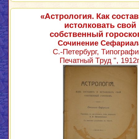
«Астрология. Как состав
истолковать свой
собственный гороско
Сочинение Сефариал
С.-Петербург, Типографи
Печатный Труд ", 1912г