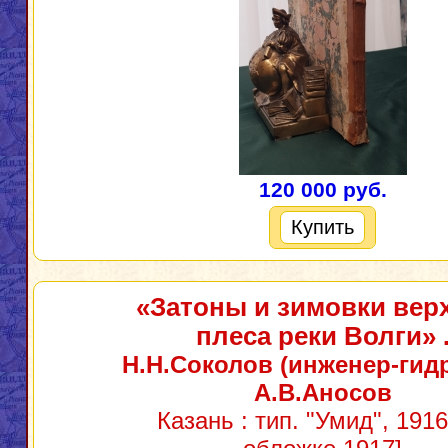
120 000 руб.
Купить
«Затоны и зимовки вер
плеса реки Волги»
Н.Н.Соколов (инженер-гидр
А.В.Аносов
Казань : тип. "Умид", 1916