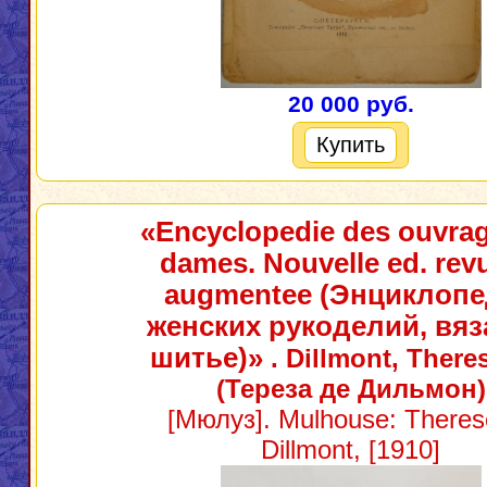
20 000 руб.
Купить
«Encyclopedie des ouvra
dames. Nouvelle ed. revu
augmentee (Энциклоп
женских рукоделий, вяз
шитье)»
. Dillmont, There
(Тереза де Дильмон)
[Мюлуз]. Mulhouse: Theres
Dillmont, [1910]