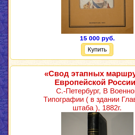
15 000 руб.
Купить
«Свод этапных маршр
Европейской Росси
С.-Петербург, В Военно
Типографии ( в здании Гла
штаба ), 1882г.