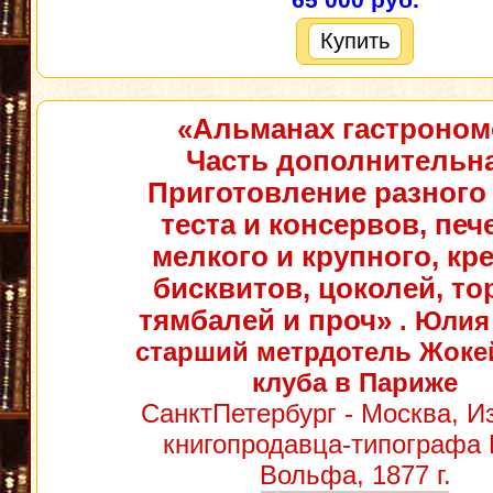
65 000 руб.
Купить
«Альманах гастроном
Часть дополнительна
Приготовление разного
теста и консервов, печ
мелкого и крупного, кр
бисквитов, цоколей, то
тямбалей и проч»
. Юлия
старший метрдотель Жоке
клуба в Париже
СанктПетербург - Москва, И
книгопродавца-типографа 
Вольфа, 1877 г.