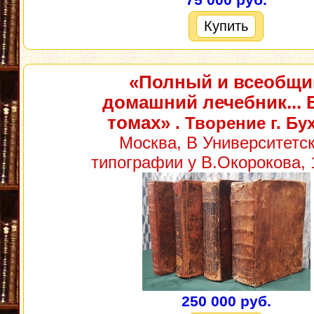
75 000 руб.
Купить
«Полный и всеобщи
домашний лечебник... В
томах»
. Творение г. Бу
Москва, В Университетс
типографии у В.Окорокова, 1
250 000 руб.