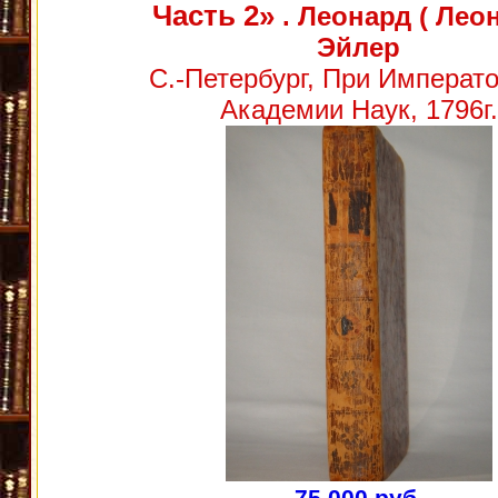
Часть 2»
. Леонард ( Леон
Эйлер
С.-Петербург, При Императ
Академии Наук, 1796г.