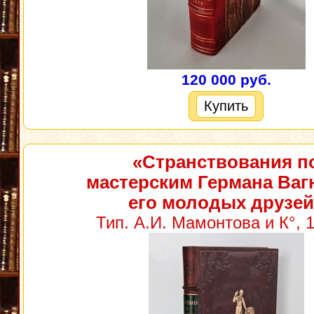
120 000 руб.
Купить
«Странствования п
мастерским Германа Ваг
его молодых друзей
Тип. А.И. Мамонтова и К°, 1