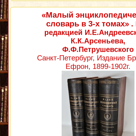
«Малый энциклопедиче
словарь в 3-х томах»
.
редакцией И.Е.Андреевск
К.К.Арсеньева,
Ф.Ф.Петрушевского
Санкт-Петербург, Издание Бр
Ефрон, 1899-1902г.