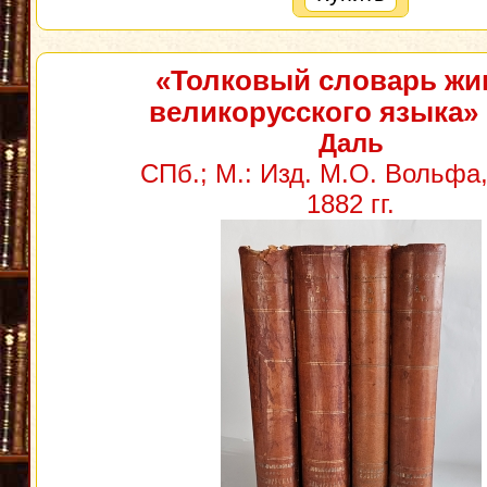
«Толковый словарь жи
великорусского языка»
Даль
СПб.; М.: Изд. М.О. Вольфа,
1882 гг.