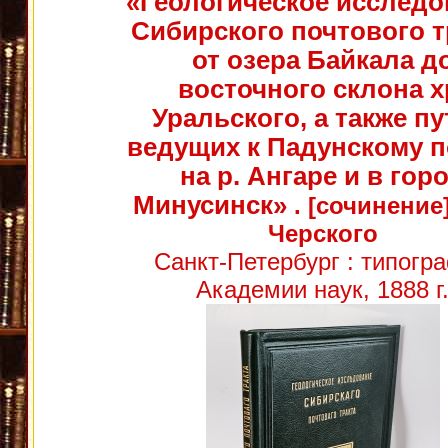
«Геологическое исследо
Сибирского почтового т
от озера Байкала д
восточного склона х
Уральского, а также пу
ведущих к Падунскому п
на р. Ангаре и в гор
Минусинск»
. [сочинение]
Черского
Санкт-Петербург : типогр
Академии наук, 1888 г