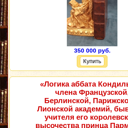
350 000 руб.
Купить
«Логика аббата Кондил
члена Французской
Берлинской, Парижско
Лионской академий, бы
учителя его королевск
высочества принца Парм