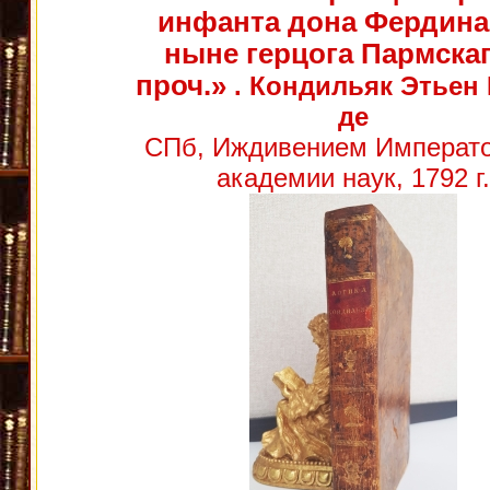
инфанта дона Фердина
ныне герцога Пармскаг
проч.»
. Кондильяк Этьен
де
СПб, Иждивением Императо
академии наук, 1792 г.