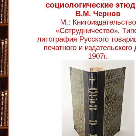
социологические этю
В.М. Чернов
М.: Книгоиздательство
«Сотрудничество», Тип
литография Русского товари
печатного и издательского 
1907г.