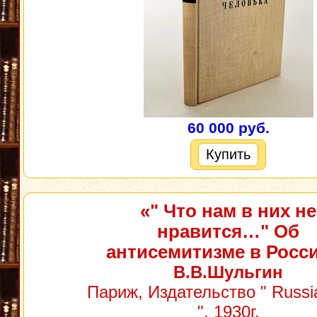
60 000 руб.
Купить
«" Что нам в них не
нравится…" Об
антисемитизме в Росс
В.В.Шульгин
Париж, Издательство " Russi
", 1930г.